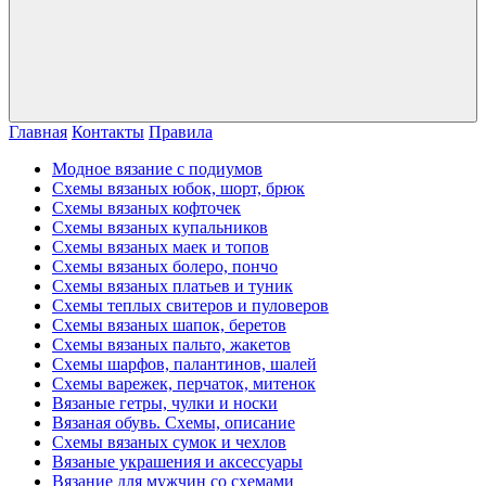
Главная
Контакты
Правила
Модное вязание с подиумов
Схемы вязаных юбок, шорт, брюк
Схемы вязаных кофточек
Схемы вязаных купальников
Схемы вязаных маек и топов
Схемы вязаных болеро, пончо
Схемы вязаных платьев и туник
Схемы теплых свитеров и пуловеров
Схемы вязаных шапок, беретов
Схемы вязаных пальто, жакетов
Схемы шарфов, палантинов, шалей
Схемы варежек, перчаток, митенок
Вязаные гетры, чулки и носки
Вязаная обувь. Схемы, описание
Схемы вязаных сумок и чехлов
Вязаные украшения и аксессуары
Вязание для мужчин со схемами