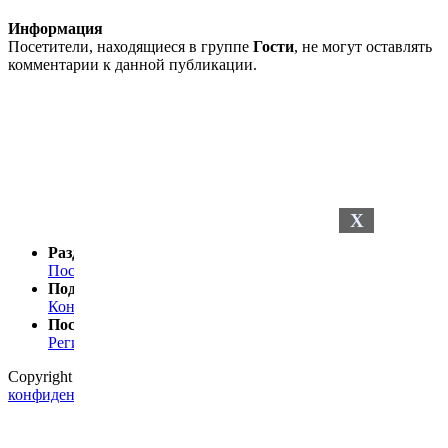
Информация
Посетители, находящиеся в группе
Гости
, не могут оставлять
комментарии к данной публикации.
X
Разделы сайта
Последние новости
Последние комментарии
Поддержка
Контакты
Посетителю
Регистрация
Статистика
Copyright © 2024
Petelki.com.ua
Политика
конфиденциальности