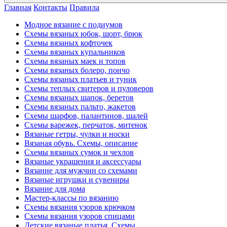
Главная
Контакты
Правила
Модное вязание с подиумов
Схемы вязаных юбок, шорт, брюк
Схемы вязаных кофточек
Схемы вязаных купальников
Схемы вязаных маек и топов
Схемы вязаных болеро, пончо
Схемы вязаных платьев и туник
Схемы теплых свитеров и пуловеров
Схемы вязаных шапок, беретов
Схемы вязаных пальто, жакетов
Схемы шарфов, палантинов, шалей
Схемы варежек, перчаток, митенок
Вязаные гетры, чулки и носки
Вязаная обувь. Схемы, описание
Схемы вязаных сумок и чехлов
Вязаные украшения и аксессуары
Вязание для мужчин со схемами
Вязаные игрушки и сувениры
Вязание для дома
Мастер-классы по вязанию
Схемы вязания узоров крючком
Схемы вязания узоров спицами
Детские вязаные платья. Схемы