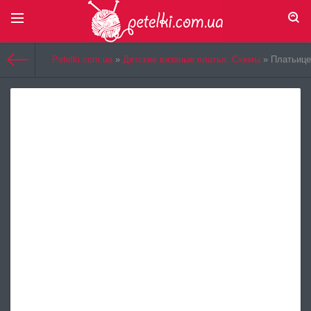
Select Language
▼
Petelki.com.ua
»
Детские вязаные платья. Схемы
» Платьице