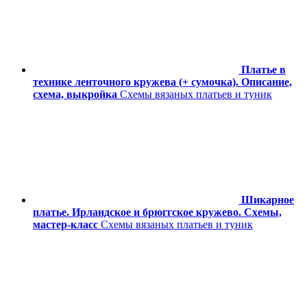
Платье в
технике ленточного кружева (+ сумочка). Описание,
схема, выкройка
Схемы вязаных платьев и туник
Шикарное
платье. Ирландское и брюггское кружево. Схемы,
мастер-класс
Схемы вязаных платьев и туник