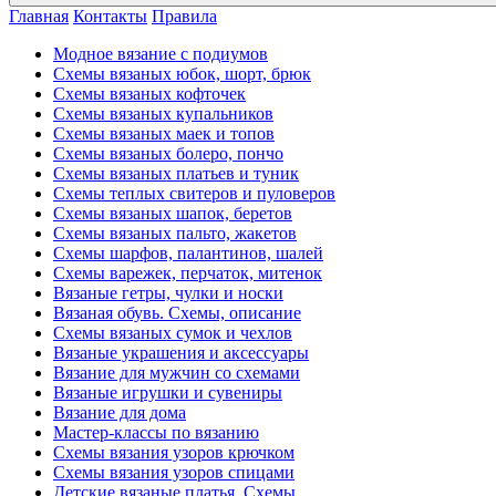
Главная
Контакты
Правила
Модное вязание с подиумов
Схемы вязаных юбок, шорт, брюк
Схемы вязаных кофточек
Схемы вязаных купальников
Схемы вязаных маек и топов
Схемы вязаных болеро, пончо
Схемы вязаных платьев и туник
Схемы теплых свитеров и пуловеров
Схемы вязаных шапок, беретов
Схемы вязаных пальто, жакетов
Схемы шарфов, палантинов, шалей
Схемы варежек, перчаток, митенок
Вязаные гетры, чулки и носки
Вязаная обувь. Схемы, описание
Схемы вязаных сумок и чехлов
Вязаные украшения и аксессуары
Вязание для мужчин со схемами
Вязаные игрушки и сувениры
Вязание для дома
Мастер-классы по вязанию
Схемы вязания узоров крючком
Схемы вязания узоров спицами
Детские вязаные платья. Схемы