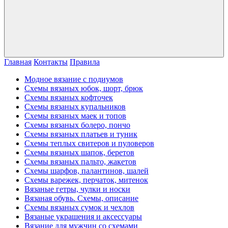
Главная
Контакты
Правила
Модное вязание с подиумов
Схемы вязаных юбок, шорт, брюк
Схемы вязаных кофточек
Схемы вязаных купальников
Схемы вязаных маек и топов
Схемы вязаных болеро, пончо
Схемы вязаных платьев и туник
Схемы теплых свитеров и пуловеров
Схемы вязаных шапок, беретов
Схемы вязаных пальто, жакетов
Схемы шарфов, палантинов, шалей
Схемы варежек, перчаток, митенок
Вязаные гетры, чулки и носки
Вязаная обувь. Схемы, описание
Схемы вязаных сумок и чехлов
Вязаные украшения и аксессуары
Вязание для мужчин со схемами