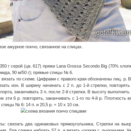
вое ажурное пончо, связанное на спицах.
350 г серой (цв. 617) пряжи Lana Grossa Secondo Big (70% хлоп
ида, 90 м/50 г); прямые спицы № 6.
 вязать по схеме. Цифрами с правого края обозначены лиц. р. В 
зать изн. В ширину начинать с 2 п. до 1-й стрелки, повторят
ппорта, заканчивать 3 п. после 2-й стрелки. В высоту выполнить 
тем эти 6 р. повторять, заканчивать с 1-го по 4-й р. Плотность в
спицы № 6: 14 п. и 20,5 р. = 10 х 10 см.
ы: связать два одинаковых прямоугольника. Стрелки на выкр
ия. Для спинки набрать 57 п. и вязать узором с дырочками. Ч