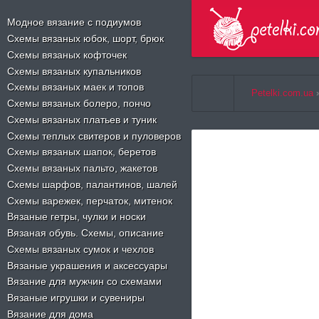
Select Language
▼
Модное вязание с подиумов
Схемы вязаных юбок, шорт, брюк
Схемы вязаных кофточек
Схемы вязаных купальников
Схемы вязаных маек и топов
Petelki.com.ua
Схемы вязаных болеро, пончо
Схемы вязаных платьев и туник
Схемы теплых свитеров и пуловеров
Схемы вязаных шапок, беретов
Схемы вязаных пальто, жакетов
Схемы шарфов, палантинов, шалей
Схемы варежек, перчаток, митенок
Вязаные гетры, чулки и носки
Вязаная обувь. Схемы, описание
Схемы вязаных сумок и чехлов
Вязаные украшения и аксессуары
Вязание для мужчин со схемами
Вязаные игрушки и сувениры
Вязание для дома