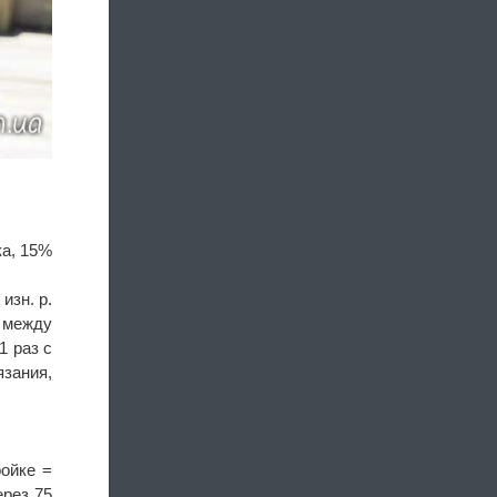
ка, 15%
изн. р.
ь между
1 раз с
язания,
ойке =
ерез 75