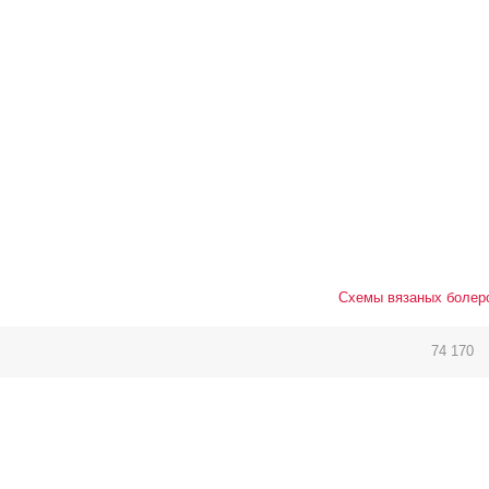
Схемы вязаных болеро
74 170