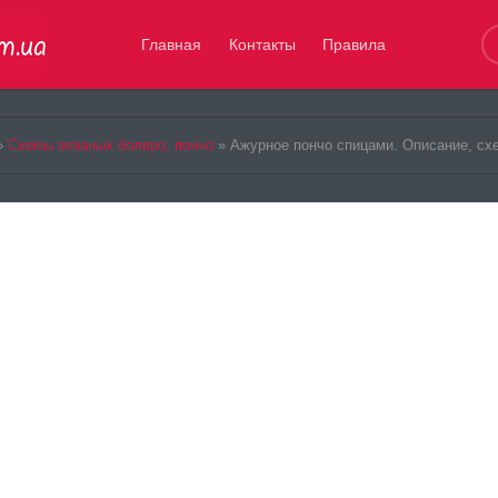
Главная
Контакты
Правила
»
Схемы вязаных болеро, пончо
» Ажурное пончо спицами. Описание, сх