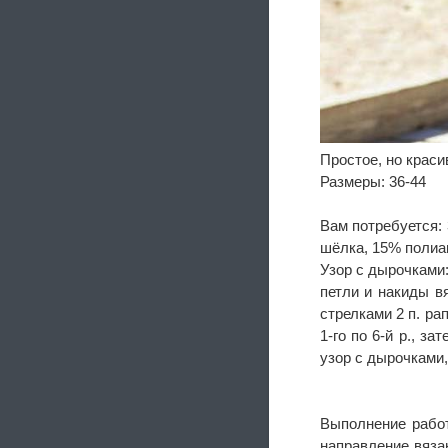
Простое, но краси
Размеры: 36-44
Вам потребуется: 
шёлка, 15% полиам
Узор с дырочками:
петли и накиды вя
стрелками 2 п. ра
1-го по 6-й р., за
узор с дырочками, 
Выполнение работ
направление вязан