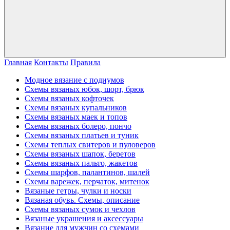
Главная
Контакты
Правила
Модное вязание с подиумов
Схемы вязаных юбок, шорт, брюк
Схемы вязаных кофточек
Схемы вязаных купальников
Схемы вязаных маек и топов
Схемы вязаных болеро, пончо
Схемы вязаных платьев и туник
Схемы теплых свитеров и пуловеров
Схемы вязаных шапок, беретов
Схемы вязаных пальто, жакетов
Схемы шарфов, палантинов, шалей
Схемы варежек, перчаток, митенок
Вязаные гетры, чулки и носки
Вязаная обувь. Схемы, описание
Схемы вязаных сумок и чехлов
Вязаные украшения и аксессуары
Вязание для мужчин со схемами