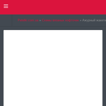
Select Language
▼
Petelki.com.ua
»
Схемы вязаных кофточек
» Ажурный жакети