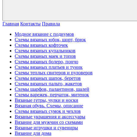
Главная
Контакты
Правила
Модное вязание с подиумов
Схемы вязаных юбок, шорт, брюк
Схемы вязаных кофточек
Схемы вязаных купальников
Схемы вязаных маек и топов
Схемы вязаных болеро, пончо
Схемы вязаных платьев и туник
Схемы теплых свитеров и пуловеров
Схемы вязаных шапок, беретов
Схемы вязаных пальто, жакетов
Схемы шарфов, палантинов, шалей
Схемы варежек, перчаток, митенок
Вязаные гетры, чулки и носки
Вязаная обувь. Схемы, описание
Схемы вязаных сумок и чехлов
Вязаные украшения и аксессуары
Вязание для мужчин со схемами
Вязаные игрушки и сувениры
Вязание для дома