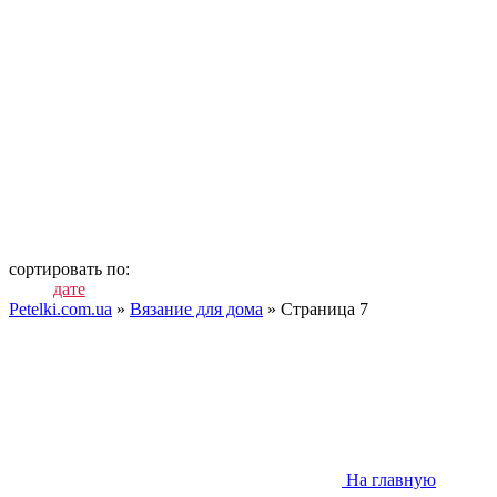
сортировать по:
дате
популярности
посещаемости
коммен
Petelki.com.ua
»
Вязание для дома
» Страница 7
На главную