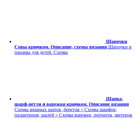
Шапочки
Совы крючком. Описание, схемы вязания
Шапочки и
панамы для детей. Схемы
Шапка,
шарф-петля и варежки крючком. Описание вязания
Схемы вязаных шапок, беретов » Схемы шарфов,
палантинов, шалей » Схемы варежек, перчаток, митенок