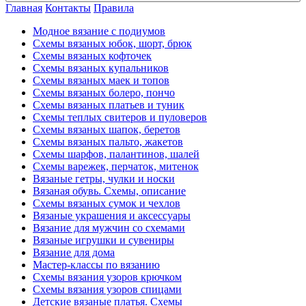
Главная
Контакты
Правила
Модное вязание с подиумов
Схемы вязаных юбок, шорт, брюк
Схемы вязаных кофточек
Схемы вязаных купальников
Схемы вязаных маек и топов
Схемы вязаных болеро, пончо
Схемы вязаных платьев и туник
Схемы теплых свитеров и пуловеров
Схемы вязаных шапок, беретов
Схемы вязаных пальто, жакетов
Схемы шарфов, палантинов, шалей
Схемы варежек, перчаток, митенок
Вязаные гетры, чулки и носки
Вязаная обувь. Схемы, описание
Схемы вязаных сумок и чехлов
Вязаные украшения и аксессуары
Вязание для мужчин со схемами
Вязаные игрушки и сувениры
Вязание для дома
Мастер-классы по вязанию
Схемы вязания узоров крючком
Схемы вязания узоров спицами
Детские вязаные платья. Схемы