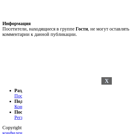
Информация
Посетители, находящиеся в группе
Гости
, не могут оставлять
комментарии к данной публикации.
X
Разделы сайта
Последние новости
Последние комментарии
Поддержка
Контакты
Посетителю
Регистрация
Статистика
Copyright © 2024
Petelki.com.ua
Политика
конфиденциальности