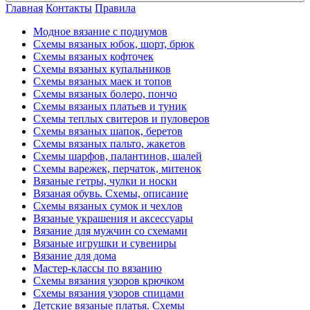
Главная
Контакты
Правила
Модное вязание с подиумов
Схемы вязаных юбок, шорт, брюк
Схемы вязаных кофточек
Схемы вязаных купальников
Схемы вязаных маек и топов
Схемы вязаных болеро, пончо
Схемы вязаных платьев и туник
Схемы теплых свитеров и пуловеров
Схемы вязаных шапок, беретов
Схемы вязаных пальто, жакетов
Схемы шарфов, палантинов, шалей
Схемы варежек, перчаток, митенок
Вязаные гетры, чулки и носки
Вязаная обувь. Схемы, описание
Схемы вязаных сумок и чехлов
Вязаные украшения и аксессуары
Вязание для мужчин со схемами
Вязаные игрушки и сувениры
Вязание для дома
Мастер-классы по вязанию
Схемы вязания узоров крючком
Схемы вязания узоров спицами
Детские вязаные платья. Схемы