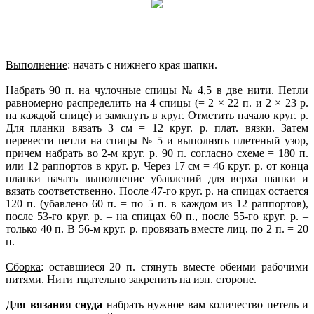
Выполнение
: начать с нижнего края шапки.
Набрать 90 п. на чулочные спицы № 4,5 в две нити. Петли
равномерно распределить на 4 спицы (= 2 × 22 п. и 2 × 23 р.
на каждой спице) и замкнуть в круг. Отметить начало круг. р.
Для планки вязать 3 см = 12 круг. р. плат. вязки. Затем
перевести петли на спицы № 5 и выполнять плетеный узор,
причем набрать во 2-м круг. р. 90 п. согласно схеме = 180 п.
или 12 раппортов в круг. р. Через 17 см = 46 круг. р. от конца
планки начать выполнение убавлений для верха шапки и
вязать соответственно. После 47-го круг. р. на спицах остается
120 п. (убавлено 60 п. = по 5 п. в каждом из 12 раппортов),
после 53-го круг. р. – на спицах 60 п., после 55-го круг. р. –
только 40 п. В 56-м круг. р. провязать вместе лиц. по 2 п. = 20
п.
Сборка
: оставшиеся 20 п. стянуть вместе обеими рабочими
нитями. Нити тщательно закрепить на изн. стороне.
Для вязания снуда
набрать нужное вам количество петель и