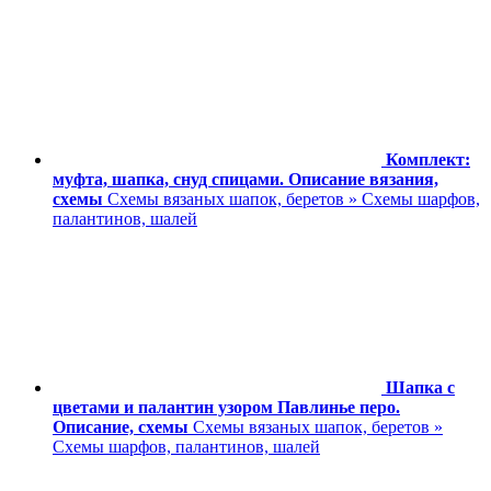
Комплект:
муфта, шапка, снуд спицами. Описание вязания,
схемы
Схемы вязаных шапок, беретов » Схемы шарфов,
палантинов, шалей
Шапка с
цветами и палантин узором Павлинье перо.
Описание, схемы
Схемы вязаных шапок, беретов »
Схемы шарфов, палантинов, шалей