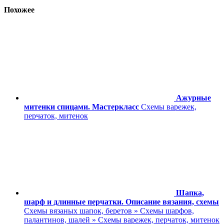
Похожее
Ажурные
митенки спицами. Мастеркласс
Схемы варежек,
перчаток, митенок
Шапка,
шарф и длинные перчатки. Описание вязания, схемы
Схемы вязаных шапок, беретов » Схемы шарфов,
палантинов, шалей » Схемы варежек, перчаток, митенок