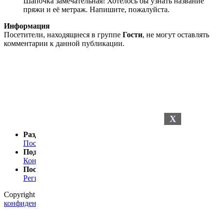
Шапочка замечательная! Хотелось бы узнать название
пряжи и её метраж. Напишите, пожалуйста.
Информация
Посетители, находящиеся в группе
Гости
, не могут оставлять
комментарии к данной публикации.
X
Разделы сайта
Последние новости
Последние комментарии
Поддержка
Контакты
Посетителю
Регистрация
Статистика
Copyright © 2024
Petelki.com.ua
Политика
конфиденциальности