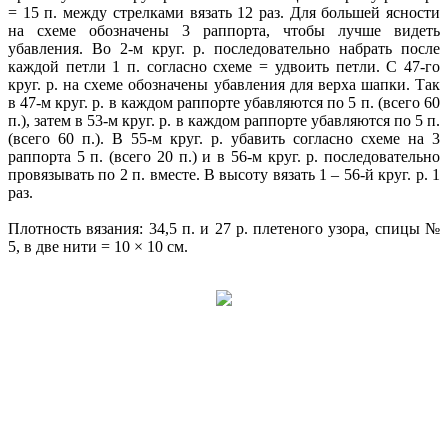
= 15 п. между стрелками вязать 12 раз. Для большей ясности
на схеме обозначены 3 раппорта, чтобы лучше видеть
убавления. Во 2-м круг. р. последовательно набрать после
каждой петли 1 п. согласно схеме = удвоить петли. С 47-го
круг. р. на схеме обозначены убавления для верха шапки. Так
в 47-м круг. р. в каждом раппорте убавляются по 5 п. (всего 60
п.), затем в 53-м круг. р. в каждом раппорте убавляются по 5 п.
(всего 60 п.). В 55-м круг. р. убавить согласно схеме на 3
раппорта 5 п. (всего 20 п.) и в 56-м круг. р. последовательно
провязывать по 2 п. вместе. В высоту вязать 1 – 56-й круг. р. 1
раз.
Плотность вязания: 34,5 п. и 27 р. плетеного узора, спицы №
5, в две нити = 10 × 10 см.