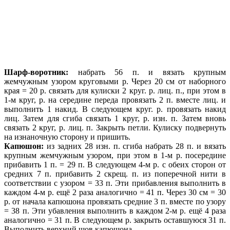
Шарф-воротник:
набрать 56 п. и вязать крупным
жемчужным узором круговыми р. Через 20 см от наборного
края = 20 р. связать для кулиски 2 круг. р. лиц. п., при этом в
1-м круг, р. на середине переда провязать 2 п. вместе лиц. и
выполнить 1 накид. В следующем круг. р. провязать накид
лиц. Затем для сгиба связать 1 круг, р. изн. п. Затем вновь
связать 2 круг, р. лиц. п. Закрыть петли. Кулиску подвернуть
на изнаночную сторону и пришить.
Капюшон:
из задних 28 изн. п. сгиба набрать 28 п. и вязать
крупным жемчужным узором, при этом в 1-м р. посередине
прибавить 1 п. = 29 п. В следующем 4-м р. с обеих сторон от
средних 7 п. прибавить 2 скрещ. п. из поперечной нити в
соответствии с узором = 33 п. Эти прибавления выполнить в
каждом 4-м р. ещё 2 раза аналогично = 41 п. Через 30 см = 30
р. от начала капюшона провязать средние 3 п. вместе по узору
= 38 п. Эти убавления выполнить в каждом 2-м р. ещё 4 раза
аналогично = 31 п. В следующем р. закрыть оставшуюся 31 п.
Выполнить верхний шов капюшона.