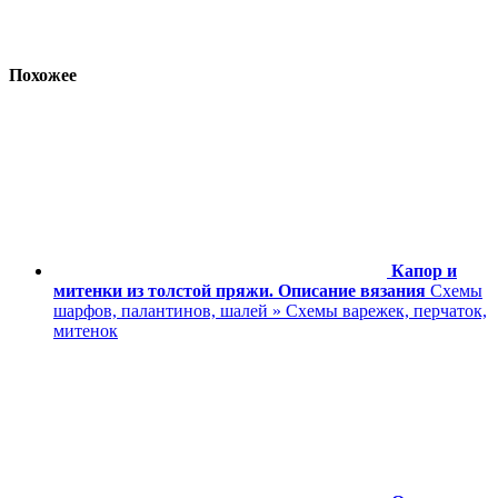
Похожее
Капор и
митенки из толстой пряжи. Описание вязания
Схемы
шарфов, палантинов, шалей » Схемы варежек, перчаток,
митенок