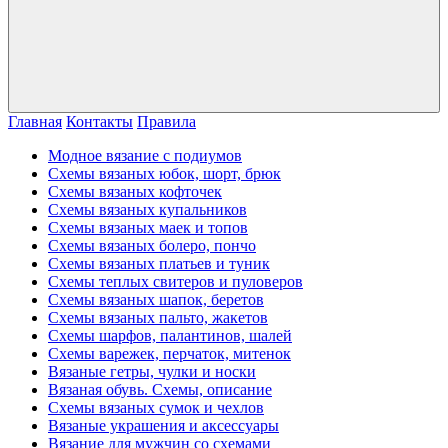
Главная
Контакты
Правила
Модное вязание с подиумов
Схемы вязаных юбок, шорт, брюк
Схемы вязаных кофточек
Схемы вязаных купальников
Схемы вязаных маек и топов
Схемы вязаных болеро, пончо
Схемы вязаных платьев и туник
Схемы теплых свитеров и пуловеров
Схемы вязаных шапок, беретов
Схемы вязаных пальто, жакетов
Схемы шарфов, палантинов, шалей
Схемы варежек, перчаток, митенок
Вязаные гетры, чулки и носки
Вязаная обувь. Схемы, описание
Схемы вязаных сумок и чехлов
Вязаные украшения и аксессуары
Вязание для мужчин со схемами