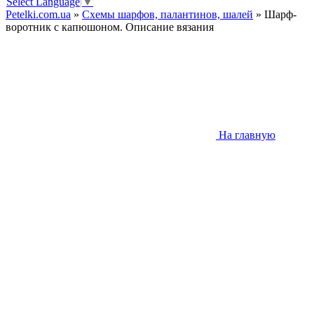
Select Language
▼
Petelki.com.ua
»
Схемы шарфов, палантинов, шалей
» Шарф-
воротник с капюшоном. Описание вязания
На главную