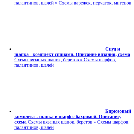
палантинов, шалей » Схемы варежек, перчаток, митенок
Снуд и
шапка - комплект спицами. Описание вязания, схема
Схемы вязаных шапок, беретов » Схемы шарфов,
палантинов, шалей
Бирюзовый
комплект - шапка и шарф с бахромой. Описание,
схема
Схемы вязаных шапок, беретов » Схемы шарфов,
палантинов, шалей