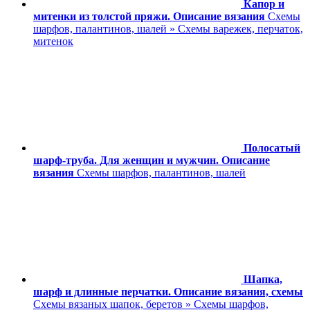
Капор и
митенки из толстой пряжи. Описание вязания
Схемы
шарфов, палантинов, шалей » Схемы варежек, перчаток,
митенок
Полосатый
шарф-труба. Для женщин и мужчин. Описание
вязания
Схемы шарфов, палантинов, шалей
Шапка,
шарф и длинные перчатки. Описание вязания, схемы
Схемы вязаных шапок, беретов » Схемы шарфов,