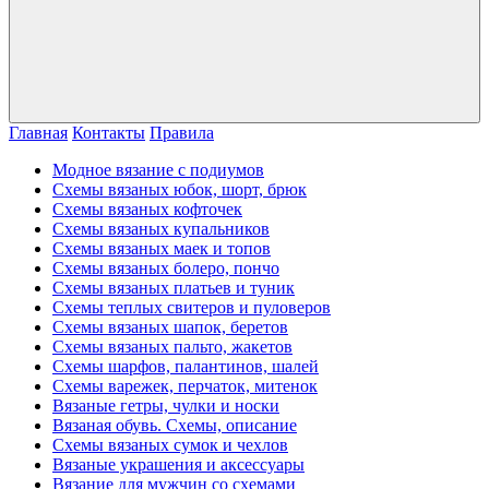
Главная
Контакты
Правила
Модное вязание с подиумов
Схемы вязаных юбок, шорт, брюк
Схемы вязаных кофточек
Схемы вязаных купальников
Схемы вязаных маек и топов
Схемы вязаных болеро, пончо
Схемы вязаных платьев и туник
Схемы теплых свитеров и пуловеров
Схемы вязаных шапок, беретов
Схемы вязаных пальто, жакетов
Схемы шарфов, палантинов, шалей
Схемы варежек, перчаток, митенок
Вязаные гетры, чулки и носки
Вязаная обувь. Схемы, описание
Схемы вязаных сумок и чехлов
Вязаные украшения и аксессуары
Вязание для мужчин со схемами