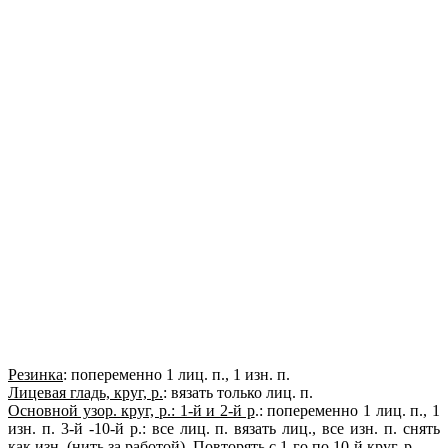
Резинка
: попеременно 1 лиц. п., 1 изн. п.
Лицевая гладь, круг, р.
: вязать только лиц. п.
Основной узор. круг, р.: 1-й и 2-й р
.: попеременно 1 лиц. п., 1
изн. п. 3-й -10-й р.: все лиц. п. вязать лиц., все изн. п. снять
как изн. (нить за работой). Повторять с 1-го по 10-й круг. р.