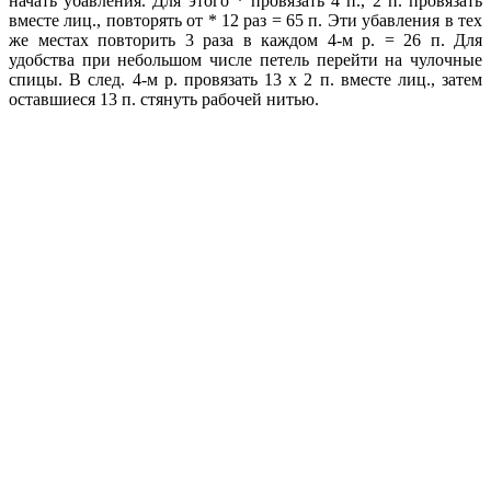
начать убавления. Для этого * провязать 4 п., 2 п. провязать
вместе лиц., повторять от * 12 раз = 65 п. Эти убавления в тех
же местах повторить 3 раза в каждом 4-м р. = 26 п. Для
удобства при небольшом числе петель перейти на чулочные
спицы. В след. 4-м р. провязать 13 х 2 п. вместе лиц., затем
оставшиеся 13 п. стянуть рабочей нитью.