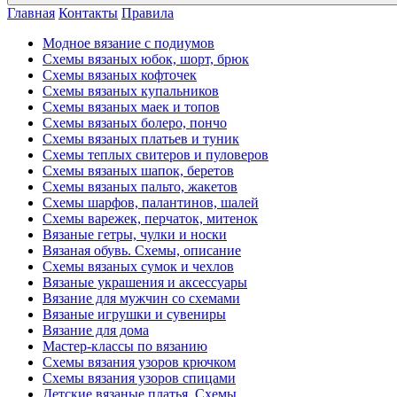
Главная
Контакты
Правила
Модное вязание с подиумов
Схемы вязаных юбок, шорт, брюк
Схемы вязаных кофточек
Схемы вязаных купальников
Схемы вязаных маек и топов
Схемы вязаных болеро, пончо
Схемы вязаных платьев и туник
Схемы теплых свитеров и пуловеров
Схемы вязаных шапок, беретов
Схемы вязаных пальто, жакетов
Схемы шарфов, палантинов, шалей
Схемы варежек, перчаток, митенок
Вязаные гетры, чулки и носки
Вязаная обувь. Схемы, описание
Схемы вязаных сумок и чехлов
Вязаные украшения и аксессуары
Вязание для мужчин со схемами
Вязаные игрушки и сувениры
Вязание для дома
Мастер-классы по вязанию
Схемы вязания узоров крючком
Схемы вязания узоров спицами
Детские вязаные платья. Схемы