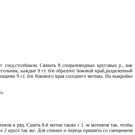
г соед.столбиком. Связать 8 спиралевидных круговых р., как
гольник, каждые 9 ст. б/н образуют боковой край,разделенный
ующими 9 ст. б/н бокового края соседнего мотива. На выкройке
о.
вов в ряд. Сшить 8-й мотив также с 1 -м мотивом так, чтобы
е 2 круга так же. Для спинки и переда пришить со смещением