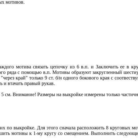
ых мотивов.
ждого мотива связать цепочку из 6 в.п. и Заключить ее в кру
ого ряда с помощью в.п. Мотивы образуют закругленный шестиу
ерез край" только 9 ст. б/н одного бокового края с соотвеств
 и втачать правый рукав.
 - 5 см. Внимание! Размеры на выкройке измерены только частичн
х по выкройке. Для этого сначала расположить 8 круговых моти
ришить мотивы к 1-му кругу со смещением. Выполнить следующи