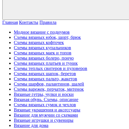
Главная
Контакты
Правила
Модное вязание с подиумов
Схемы вязаных юбок, шорт, брюк
Схемы вязаных кофточек
Схемы вязаных купальников
Схемы вязаных маек и топов
Схемы вязаных болеро, пончо
Схемы вязаных платьев и туник
Схемы теплых свитеров и пуловеров
Схемы вязаных шапок, беретов
Схемы вязаных пальто, жакетов
Схемы шарфов, палантинов, шалей
Схемы варежек, перчаток, митенок
Вязаные гетры, чулки и носки
Вязаная обувь. Схемы, описание
Схемы вязаных сумок и чехлов
Вязаные украшения и аксессуары
Вязание для мужчин со схемами
Вязаные игрушки и сувениры
Вязание для дома