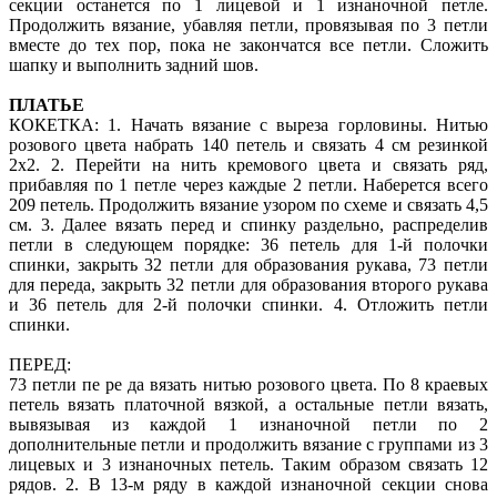
секции останется по 1 лицевой и 1 изнаночной петле.
Продолжить вязание, убавляя петли, провязывая по 3 петли
вместе до тех пор, пока не закончатся все петли. Сложить
шапку и выполнить задний шов.
ПЛАТЬЕ
КОКЕТКА: 1. Начать вязание с выреза горловины. Нитью
розового цвета набрать 140 петель и связать 4 см резинкой
2x2. 2. Перейти на нить кремового цвета и связать ряд,
прибавляя по 1 петле через каждые 2 петли. Наберется всего
209 петель. Продолжить вязание узором по схеме и связать 4,5
см. 3. Далее вязать перед и спинку раздельно, распределив
петли в следующем порядке: 36 петель для 1-й полочки
спинки, закрыть 32 петли для образования рукава, 73 петли
для переда, закрыть 32 петли для образования второго рукава
и 36 петель для 2-й полочки спинки. 4. Отложить петли
спинки.
ПЕРЕД:
73 петли пе ре да вязать нитью розового цвета. По 8 краевых
петель вязать платочной вязкой, а остальные петли вязать,
вывязывая из каждой 1 изнаночной петли по 2
дополнительные петли и продолжить вязание с группами из 3
лицевых и 3 изнаночных петель. Таким образом связать 12
рядов. 2. В 13-м ряду в каждой изнаночной секции снова