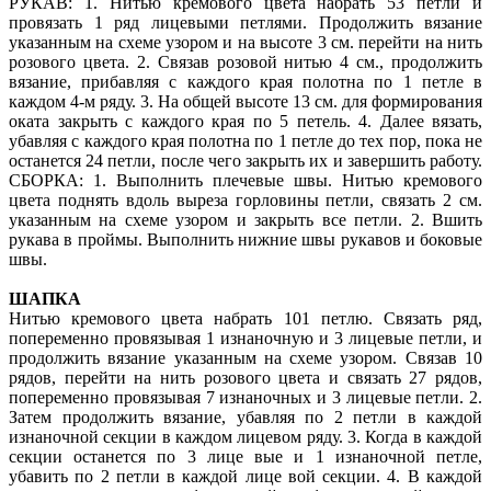
РУКАВ: 1. Нитью кремового цвета набрать 53 петли и
провязать 1 ряд лицевыми петлями. Продолжить вязание
указанным на схеме узором и на высоте 3 см. перейти на нить
розового цвета. 2. Связав розовой нитью 4 см., продолжить
вязание, прибавляя с каждого края полотна по 1 петле в
каждом 4-м ряду. 3. На общей высоте 13 см. для формирования
оката закрыть с каждого края по 5 петель. 4. Далее вязать,
убавляя с каждого края полотна по 1 петле до тех пор, пока не
останется 24 петли, после чего закрыть их и завершить работу.
СБОРКА: 1. Выполнить плечевые швы. Нитью кремового
цвета поднять вдоль выреза горловины петли, связать 2 см.
указанным на схеме узором и закрыть все петли. 2. Вшить
рукава в проймы. Выполнить нижние швы рукавов и боковые
швы.
ШАПКА
Нитью кремового цвета набрать 101 петлю. Связать ряд,
попеременно провязывая 1 изнаночную и 3 лицевые петли, и
продолжить вязание указанным на схеме узором. Связав 10
рядов, перейти на нить розового цвета и связать 27 рядов,
попеременно провязывая 7 изнаночных и 3 лицевые петли. 2.
Затем продолжить вязание, убавляя по 2 петли в каждой
изнаночной секции в каждом лицевом ряду. 3. Когда в каждой
секции останется по 3 лице вые и 1 изнаночной петле,
убавить по 2 петли в каждой лице вой секции. 4. В каждой