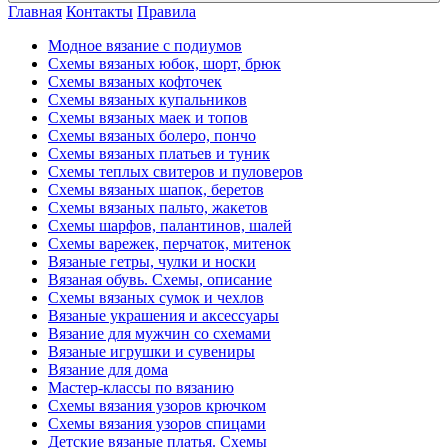
Главная
Контакты
Правила
Модное вязание с подиумов
Схемы вязаных юбок, шорт, брюк
Схемы вязаных кофточек
Схемы вязаных купальников
Схемы вязаных маек и топов
Схемы вязаных болеро, пончо
Схемы вязаных платьев и туник
Схемы теплых свитеров и пуловеров
Схемы вязаных шапок, беретов
Схемы вязаных пальто, жакетов
Схемы шарфов, палантинов, шалей
Схемы варежек, перчаток, митенок
Вязаные гетры, чулки и носки
Вязаная обувь. Схемы, описание
Схемы вязаных сумок и чехлов
Вязаные украшения и аксессуары
Вязание для мужчин со схемами
Вязаные игрушки и сувениры
Вязание для дома
Мастер-классы по вязанию
Схемы вязания узоров крючком
Схемы вязания узоров спицами
Детские вязаные платья. Схемы