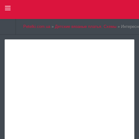
Select Language
▼
Petelki.com.ua
»
Детские вязаные платья. Схемы
» Интересн