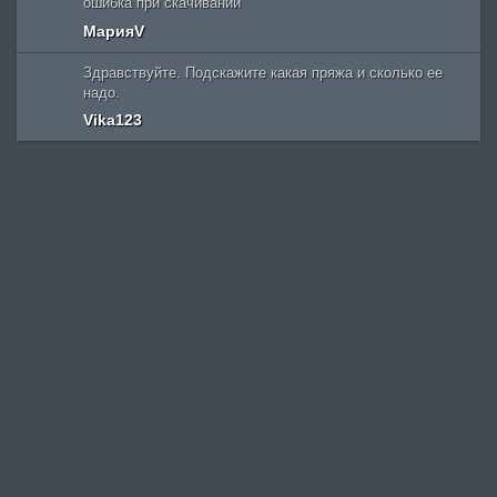
ошибка при скачивании
МарияV
Здравствуйте. Подскажите какая пряжа и сколько ее
надо.
Vika123