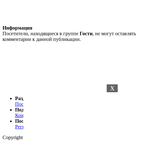
Информация
Посетители, находящиеся в группе
Гости
, не могут оставлять
комментарии к данной публикации.
X
Разделы сайта
Последние новости
Последние комментарии
Поддержка
Контакты
Посетителю
Регистрация
Статистика
Copyright © 2024
Petelki.com.ua
Политика