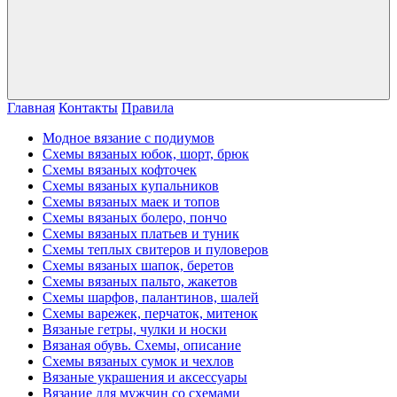
Главная
Контакты
Правила
Модное вязание с подиумов
Схемы вязаных юбок, шорт, брюк
Схемы вязаных кофточек
Схемы вязаных купальников
Схемы вязаных маек и топов
Схемы вязаных болеро, пончо
Схемы вязаных платьев и туник
Схемы теплых свитеров и пуловеров
Схемы вязаных шапок, беретов
Схемы вязаных пальто, жакетов
Схемы шарфов, палантинов, шалей
Схемы варежек, перчаток, митенок
Вязаные гетры, чулки и носки
Вязаная обувь. Схемы, описание
Схемы вязаных сумок и чехлов
Вязаные украшения и аксессуары
Вязание для мужчин со схемами