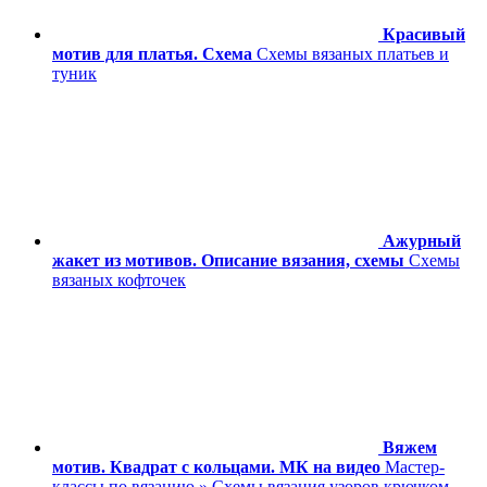
Красивый
мотив для платья. Схема
Схемы вязаных платьев и
туник
Ажурный
жакет из мотивов. Описание вязания, схемы
Схемы
вязаных кофточек
Вяжем
мотив. Квадрат с кольцами. МК на видео
Мастер-
классы по вязанию » Схемы вязания узоров крючком