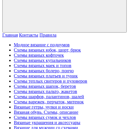
Главная
Контакты
Правила
Модное вязание с подиумов
Схемы вязаных юбок, шорт, брюк
Схемы вязаных кофточек
Схемы вязаных купальников
Схемы вязаных маек и топов
Схемы вязаных болеро, пончо
Схемы вязаных платьев и туник
Схемы теплых свитеров и пуловеров
Схемы вязаных шапок, беретов
Схемы вязаных пальто, жакетов
Схемы шарфов, палантинов, шалей
Схемы варежек, перчаток, митенок
Вязаные гетры, чулки и носки
Вязаная обувь. Схемы, описание
Схемы вязаных сумок и чехлов
Вязаные украшения и аксессуары
Вязание для мужчин со схемами